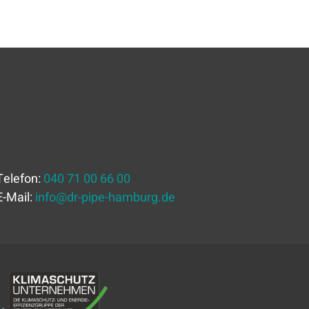
Telefon:
040 71 00 66 00
E-Mail:
info
@
dr-pipe-hamburg.de