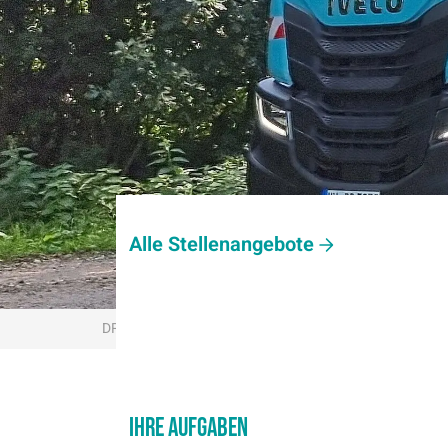
Ein Unternehmen der
Alle Stellenangebote
DR. PIPE HAMBURG GMBH
KARRIERE
JOB-D
Ihre Aufgaben