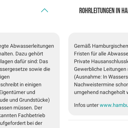
Rohrleitungen in H
legte Abwasserleitungen
Gemäß Hamburgischem 
halten. Dazu gehört
Fristen für alle Abwass
lagen dafür sind: Das
Private Hausanschlussl
ssergesetze sowie die
Gewerbliche Leitungen
igen
(Ausnahme: In Wassersc
chreibt in einigen
Nachweistermine schon
 Eigentümer und
umgehend nachgeholt 
äude und Grundstücke)
Infos unter
www.hambur
 lassen müssen. Der
kannten Fachbetrieb
fgefordert bei der