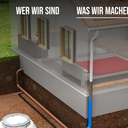
Wer Wir Sind
Was Wir Mache
üfung
Rohrsanierung
Zertifizierte Qualität
Mr. Pipe-Liner
Downloadber
n
rnational GmbH
llung