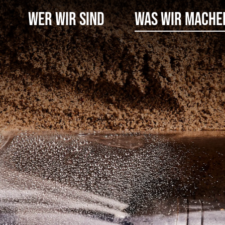
Wer Wir Sind
Was Wir Mache
üfung
Rohrsanierung
Zertifizierte Qualität
Mr. Pipe-Liner
Downloadber
n
rnational GmbH
llung